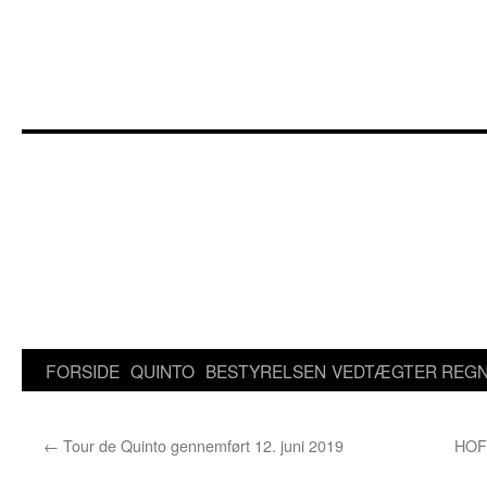
Hop
til
indhold
FORSIDE
QUINTO
BESTYRELSEN
VEDTÆGTER
REGN
←
Tour de Quinto gennemført 12. juni 2019
HOFO