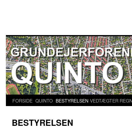
Hop
til
indhold
FORSIDE
QUINTO
BESTYRELSEN
VEDTÆGTER
REGN
BESTYRELSEN