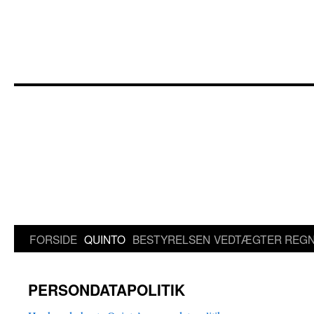
Hop
til
indhold
FORSIDE
QUINTO
BESTYRELSEN
VEDTÆGTER
REGN
PERSONDATAPOLITIK