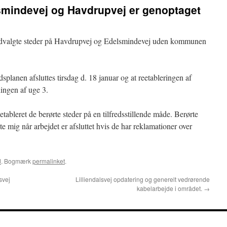
smindevej og Havdrupvej er genoptaget
p udvalgte steder på Havdrupvej og Edelsmindevej uden kommunen
idsplanen afsluttes tirsdag d. 18 januar og at reetableringen af
ningen af uge 3.
etableret de berørte steder på en tilfredsstillende måde. Berørte
te mig når arbejdet er afsluttet hvis de har reklamationer over
d
. Bogmærk
permalinket
.
svej
Lilliendalsvej opdatering og generelt vedrørende
kabelarbejde i området.
→