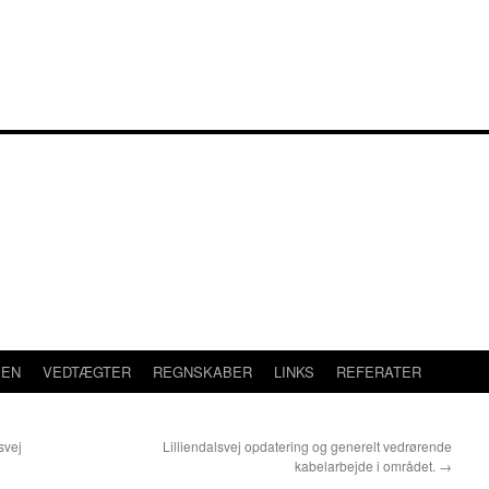
SEN
VEDTÆGTER
REGNSKABER
LINKS
REFERATER
svej
Lilliendalsvej opdatering og generelt vedrørende
kabelarbejde i området.
→