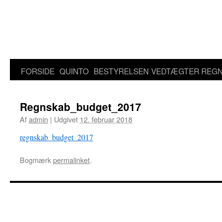
Hop
til
indhold
FORSIDE
QUINTO
BESTYRELSEN
VEDTÆGTER
REGN
Regnskab_budget_2017
Af
admin
|
Udgivet
12. februar 2018
regnskab_budget_2017
Bogmærk
permalinket
.