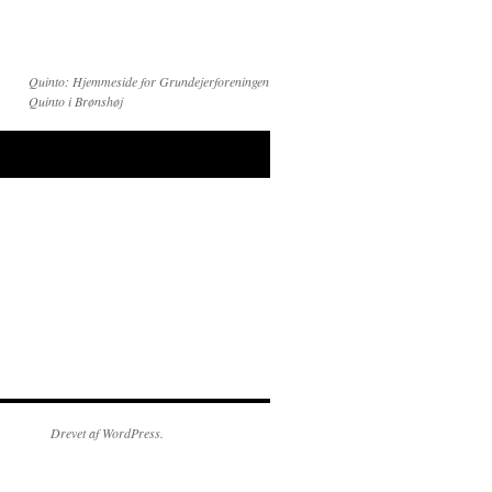
Quinto: Hjemmeside for Grundejerforeningen
Quinto i Brønshøj
Drevet af WordPress.