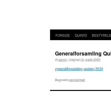
Hop
til
indhold
FORSIDE
QUINTO
BESTYREL
Generalforsamling Qu
Af
admin
|
Udgivet
15. marts 2020
generalforsamling-quinto-2020
Bogmærk
permalinket
.