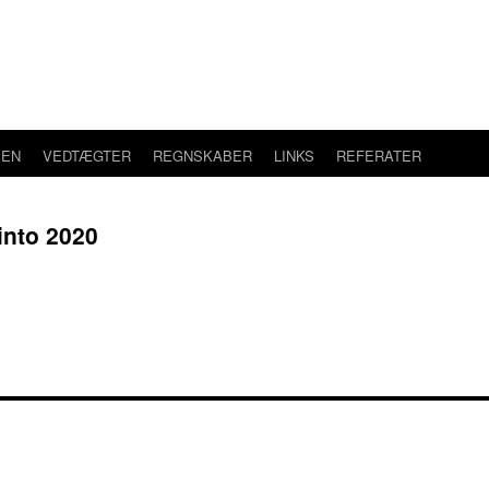
SEN
VEDTÆGTER
REGNSKABER
LINKS
REFERATER
into 2020