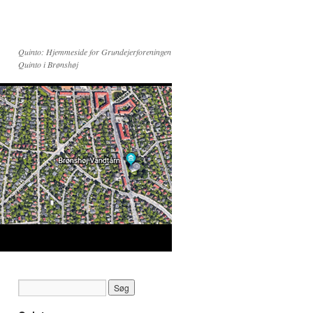
Quinto: Hjemmeside for Grundejerforeningen
Quinto i Brønshøj