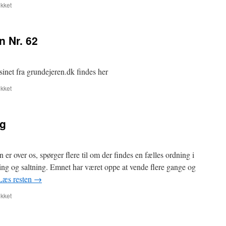
til
kket
December
2025
opdatering
 Nr. 62
sinet fra grundejeren.dk findes her
til
kket
Magasinet
Grundejeren
Nr.
ng
62
 er over os, spørger flere til om der findes en fælles ordning i
ing og saltning. Emnet har været oppe at vende flere gange og
Læs resten
→
til
kket
Snerydning
og
saltning