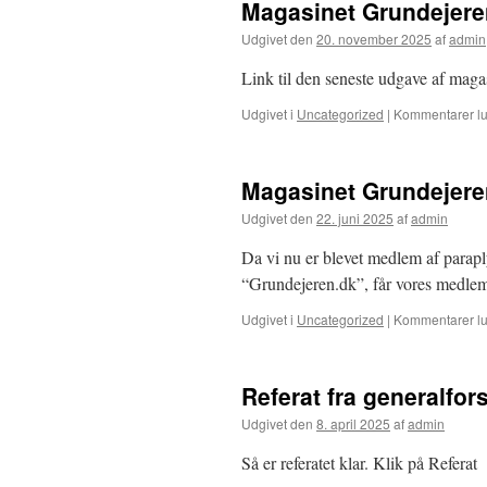
Magasinet Grundejeren
Udgivet den
20. november 2025
af
admin
Link til den seneste udgave af maga
Udgivet i
Uncategorized
|
Kommentarer lu
Magasinet Grundejeren
Udgivet den
22. juni 2025
af
admin
Da vi nu er blevet medlem af parap
“Grundejeren.dk”, får vores medlem
Udgivet i
Uncategorized
|
Kommentarer lu
Referat fra generalfo
Udgivet den
8. april 2025
af
admin
Så er referatet klar. Klik på Referat