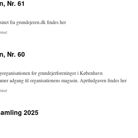
, Nr. 61
sinet fra grundejeren.dk findes her
til
kket
Magasinet
Grundejeren,
Nr.
, Nr. 60
61
lyorganisationen for grundejerforeninger i København
mer adgang til organisationens magasin. Apriludgaven findes her
til
kket
Magasinet
Grundejeren,
Nr.
rsamling 2025
60