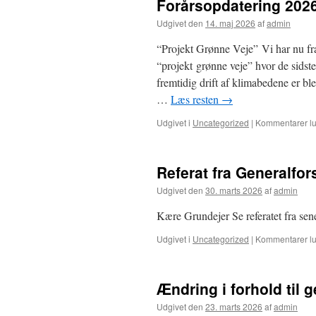
Forårsopdatering 202
Udgivet den
14. maj 2026
af
admin
“Projekt Grønne Veje” Vi har nu fra 
“projekt grønne veje” hvor de sidst
fremtidig drift af klimabedene er b
…
Læs resten
→
Udgivet i
Uncategorized
|
Kommentarer lu
Referat fra Generalfo
Udgivet den
30. marts 2026
af
admin
Kære Grundejer Se referatet fra sen
Udgivet i
Uncategorized
|
Kommentarer lu
Ændring i forhold til 
Udgivet den
23. marts 2026
af
admin