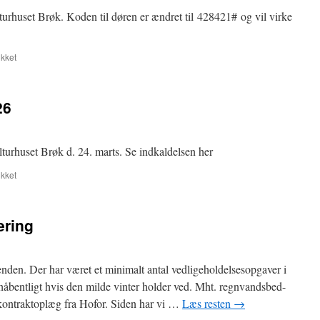
lturhuset Brøk. Koden til døren er ændret til 428421# og vil virke
til
kket
Ændring
i
forhold
26
til
generalforsamling
24.
marts
lturhuset Brøk d. 24. marts. Se indkaldelsen her
til
kket
Generalforsamling
2026
ering
den. Der har været et minimalt antal vedligeholdelsesopgaver i
rhåbentligt hvis den milde vinter holder ved. Mht. regnvandsbed-
et kontraktoplæg fra Hofor. Siden har vi …
Læs resten
→