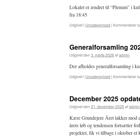
Lokalet er ændret til “Plenum” i ku
fra 18:45
Udgivet i
Uncategorized
|
Kommentarer lu
Generalforsamling 20
Udgivet den
3. marts 2026
af
admin
Der afholdes generalforsamling i ku
Udgivet i
Uncategorized
|
Kommentarer lu
December 2025 opdat
Udgivet den
21. december 2025
af
admin
Kære Grundejere Året lakker mod en
årets løb og tendensen fortsætter fo
projektet, fik vi tilbage i oktober 