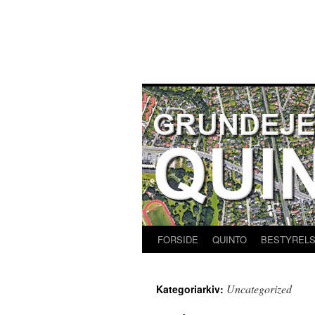
Hop
til
indhold
FORSIDE
QUINTO
BESTYREL
Uncategorized
Kategoriarkiv: