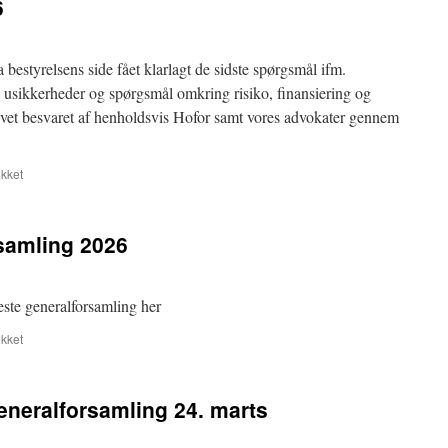
6
bestyrelsens side fået klarlagt de sidste spørgsmål ifm.
e usikkerheder og spørgsmål omkring risiko, finansiering og
levet besvaret af henholdsvis Hofor samt vores advokater gennem
til
kket
Forårsopdatering
2026
rsamling 2026
este generalforsamling her
til
kket
Referat
fra
Generalforsamling
generalforsamling 24. marts
2026