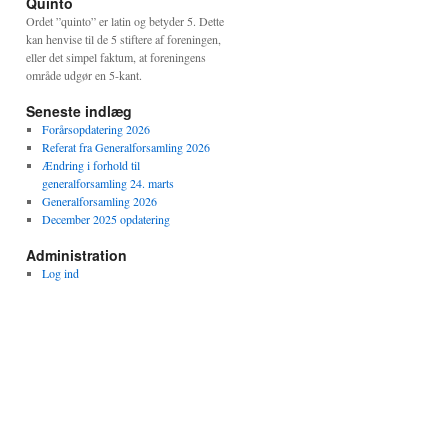
Quinto
Ordet ”quinto” er latin og betyder 5. Dette
kan henvise til de 5 stiftere af foreningen,
eller det simpel faktum, at foreningens
område udgør en 5-kant.
Seneste indlæg
Forårsopdatering 2026
Referat fra Generalforsamling 2026
Ændring i forhold til
generalforsamling 24. marts
Generalforsamling 2026
December 2025 opdatering
Administration
Log ind