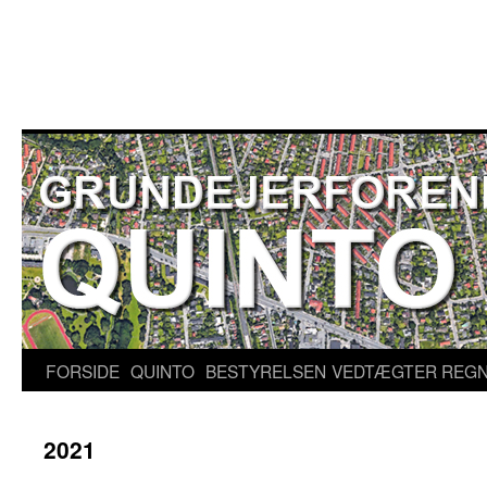
Hop
til
indhold
FORSIDE
QUINTO
BESTYRELSEN
VEDTÆGTER
REGN
2021