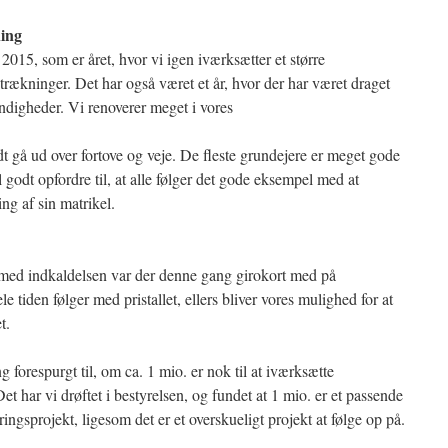
ning
015, som er året, hvor vi igen iværksætter et større
strækninger. Det har også været et år, hvor der har været draget
ndigheder. Vi renoverer meget i vores
 gå ud over fortove og veje. De fleste grundejere er meget gode
il godt opfordre til, at alle følger det gode eksempel med at
ng af sin matrikel.
 med indkaldelsen var der denne gang girokort med på
le tiden følger med pristallet, ellers bliver vores mulighed for at
t.
 forespurgt til, om ca. 1 mio. er nok til at iværksætte
et har vi drøftet i bestyrelsen, og fundet at 1 mio. er et passende
eringsprojekt, ligesom det er et overskueligt projekt at følge op på.