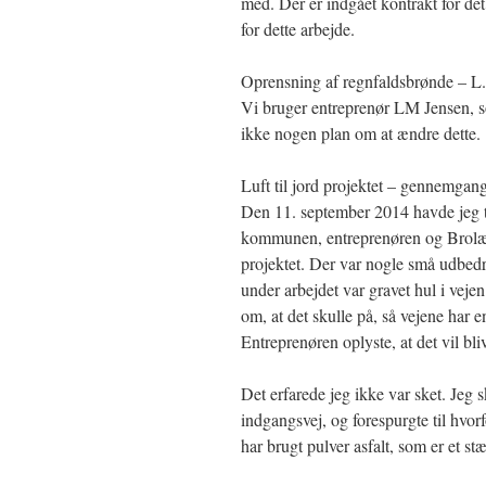
med. Der er indgået kontrakt for d
for dette arbejde.
Oprensning af regnfaldsbrønde – L
Vi bruger entreprenør LM Jensen, 
ikke nogen plan om at ændre dette.
Luft til jord projektet – gennemgang
Den 11. september 2014 havde jeg t
kommunen, entreprenøren og Brolægg
projektet. Der var nogle små udbedri
under arbejdet var gravet hul i vej
om, at det skulle på, så vejene har e
Entreprenøren oplyste, at det vil b
Det erfarede jeg ikke var sket. Jeg s
indgangsvej, og forespurgte til hvorf
har brugt pulver asfalt, som er et st