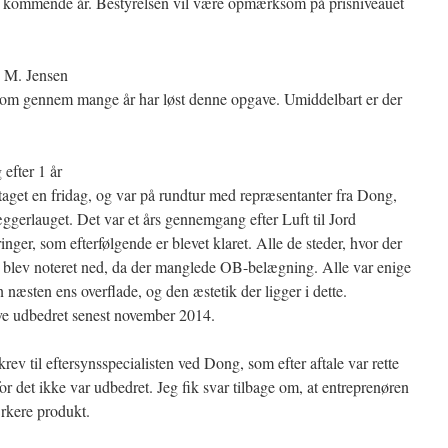
et kommende år. Bestyrelsen vil være opmærksom på prisniveauet
. M. Jensen
som gennem mange år har løst denne opgave. Umiddelbart er der
 efter 1 år
aget en fridag, og var på rundtur med repræsentanter fra Dong,
erlauget. Det var et års gennemgang efter Luft til Jord
nger, som efterfølgende er blevet klaret. Alle de steder, hvor der
en blev noteret ned, da der manglede OB-belægning. Alle var enige
n næsten ens overflade, og den æstetik der ligger i dette.
live udbedret senest november 2014.
krev til eftersynsspecialisten ved Dong, som efter aftale var rette
or det ikke var udbedret. Jeg fik svar tilbage om, at entreprenøren
ærkere produkt.