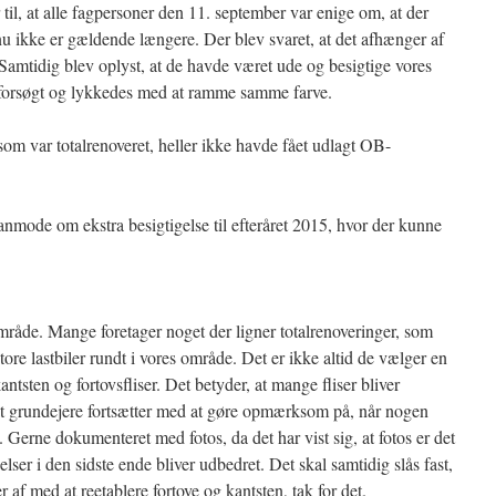
 til, at alle fagpersoner den 11. september var enige om, at der
u ikke er gældende længere. Der blev svaret, at det afhænger af
 Samtidig blev oplyst, at de havde været ude og besigtige vores
 forsøgt og lykkedes med at ramme samme farve.
som var totalrenoveret, heller ikke havde fået udlagt OB-
t anmode om ekstra besigtigelse til efteråret 2015, hvor der kunne
område. Mange foretager noget der ligner totalrenoveringer, som
tore lastbiler rundt i vores område. Det er ikke altid de vælger en
ntsten og fortovsfliser. Det betyder, at mange fliser bliver
 at grundejere fortsætter med at gøre opmærksom på, når nogen
. Gerne dokumenteret med fotos, da det har vist sig, at fotos er det
elser i den sidste ende bliver udbedret. Det skal samtidig slås fast,
ter af med at reetablere fortove og kantsten, tak for det.