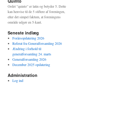
Quinto
Ordet ”quinto” er latin og betyder 5. Dette
kan henvise til de 5 stiftere af foreningen,
eller det simpel faktum, at foreningens
område udgør en 5-kant.
Seneste indlæg
Forårsopdatering 2026
Referat fra Generalforsamling 2026
Ændring i forhold til
generalforsamling 24. marts
Generalforsamling 2026
December 2025 opdatering
Administration
Log ind