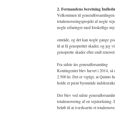
2. Formandens beretning Indled
Velkommen til generalforsamlingen 2
totalrenoveringsprojekt af nogle vej
nogle erfaringer med forskellige my
område, og det kan nogle gange godt
til at få genoprettet skader, og jeg v
genoprette skader efter endt renoveri
Fra sidste års generalforsamling
Kontingentet blev hævet i 2014, så
2.500 kr. Det er vigtigt, at Quinto he
holde et pænt byområde indskrænke
Der blev ved sidste generalforsamling
totalrenovering af en vejstrækning. D
beløb til at iværksætte et totalrenov