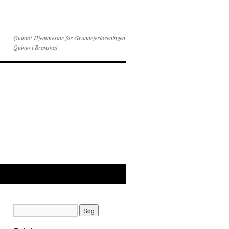
Quinto: Hjemmeside for Grundejerforeningen
Quinto i Brønshøj