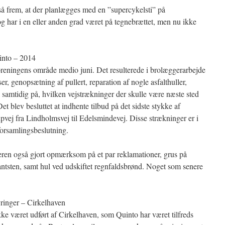
å frem, at der planlægges med en ”supercykelsti” på
g har i en eller anden grad været på tegnebrættet, men nu ikke
into – 2014
reningens område medio juni. Det resulterede i brolæggerarbejde
ser, genopsætning af pullert, reparation af nogle asfalthuller,
så samtidig på, hvilken vejstrækninger der skulle være næste sted
et blev besluttet at indhente tilbud på det sidste stykke af
vej fra Lindholmsvej til Edelsmindevej. Disse strækninger er i
forsamlingsbeslutning.
ren også gjort opmærksom på et par reklamationer, grus på
antsten, samt hul ved udskiftet regnfaldsbrønd. Noget som senere
ringer – Cirkelhaven
 været udført af Cirkelhaven, som Quinto har været tilfreds