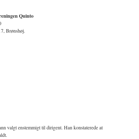
reningen Quinto
0
17, Brønshøj.
 valgt enstemmigt til dirigent. Han konstaterede at
ldt.