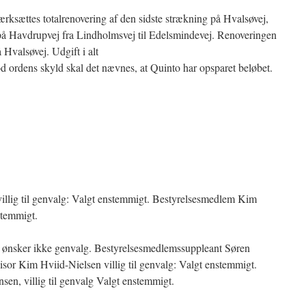
iværksættes totalrenovering af den sidste strækning på Hvalsøvej,
å Havdrupvej fra Lindholmsvej til Edelsmindevej. Renoveringen
Hvalsøvej. Udgift i alt
d ordens skyld skal det nævnes, at Quinto har opsparet beløbet.
llig til genvalg: Valgt enstemmigt. Bestyrelsesmedlem Kim
nstemmigt.
 ønsker ikke genvalg. Bestyrelsesmedlemssuppleant Søren
sor Kim Hviid-Nielsen villig til genvalg: Valgt enstemmigt.
sen, villig til genvalg Valgt enstemmigt.