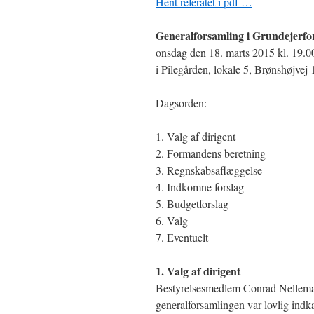
Hent referatet i pdf …
Generalforsamling i Grundejerfo
onsdag den 18. marts 2015 kl. 19.0
i Pilegården, lokale 5, Brønshøjvej 
Dagsorden:
1. Valg af dirigent
2. Formandens beretning
3. Regnskabsaflæggelse
4. Indkomne forslag
5. Budgetforslag
6. Valg
7. Eventuelt
1. Valg af dirigent
Bestyrelsesmedlem Conrad Nellemann
generalforsamlingen var lovlig indka