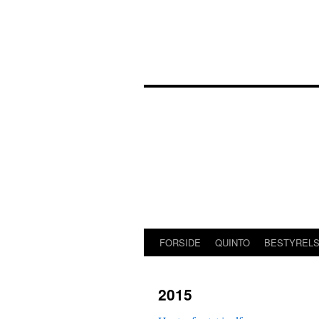
Hop
til
indhold
FORSIDE
QUINTO
BESTYREL
2015