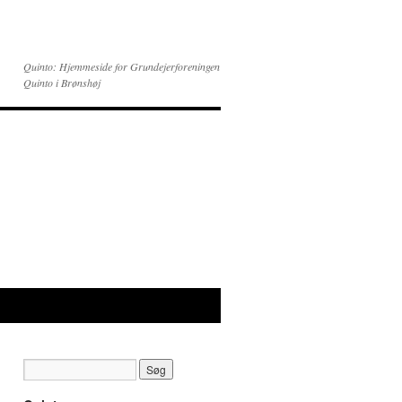
Quinto: Hjemmeside for Grundejerforeningen
Quinto i Brønshøj