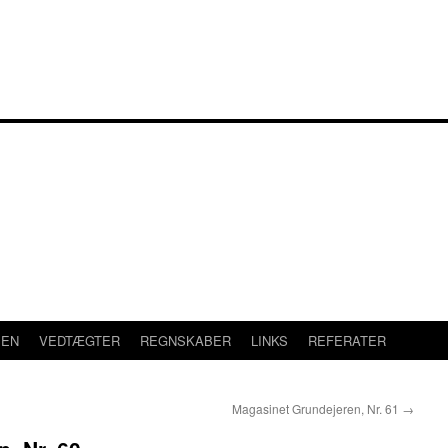
SEN
VEDTÆGTER
REGNSKABER
LINKS
REFERATER
Magasinet Grundejeren, Nr. 61
→