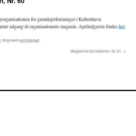
, Nr. 60
lyorganisationen for grundejerforeninger i København
mer adgang til organisationens magasin. Apriludgaven findes
her
d
. Bogmærk
permalinket
.
Magasinet Grundejeren, Nr. 61
→