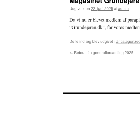
Magasinet Grundejeren
Udgivet den
22. juni 2025
af
admin
Da vi nu er blevet medlem af parap
“Grundejeren.dk”, får vores medlem
Dette indlæg blev udgivet i
Uncategorize
←
Referat fra generalforsamling 2025