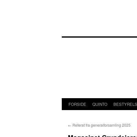
Hop
til
indhold
FORSIDE
QUINTO
BESTYREL
←
Referat fra generalforsamling 2025