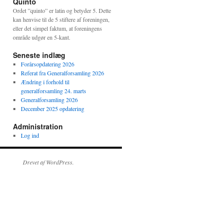
Quinto
Ordet ”quinto” er latin og betyder 5. Dette
kan henvise til de 5 stiftere af foreningen,
eller det simpel faktum, at foreningens
område udgør en 5-kant.
Seneste indlæg
Forårsopdatering 2026
Referat fra Generalforsamling 2026
Ændring i forhold til
generalforsamling 24. marts
Generalforsamling 2026
December 2025 opdatering
Administration
Log ind
Drevet af WordPress.