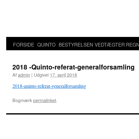
Hop
til
indhold
FORSIDE
QUINTO
BESTYRELSEN
VEDTÆGTER
REGN
2018 -Quinto-referat-generalforsamling
Af
admin
|
Udgivet
17. april 2018
2018-quinto-referat-generalforsamling
Bogmærk
permalinket
.